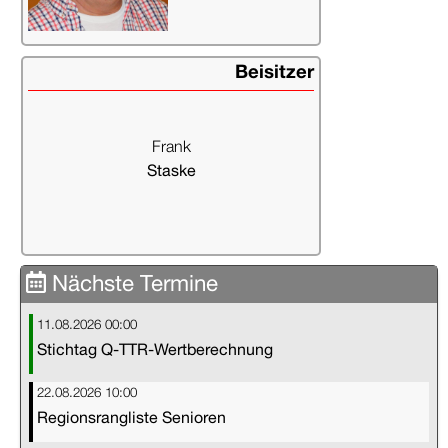
0511 496756
Beisitzer
Frank
Staske
staske@ttvrh.de
05109 5630659
Nächste Termine
11.08.2026 00:00
Stichtag Q-TTR-Wertberechnung
22.08.2026 10:00
Regionsrangliste Senioren