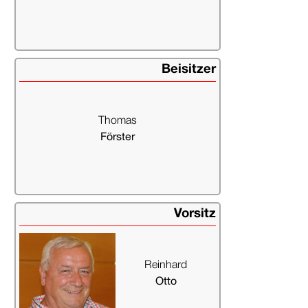
i.lange@ttvrh.de
0511 585650
Beisitzer
Thomas
Förster
foerster@ttvrh.de
0511 8993858
Vorsitz
Reinhard
Otto
otto@ttvrh.de