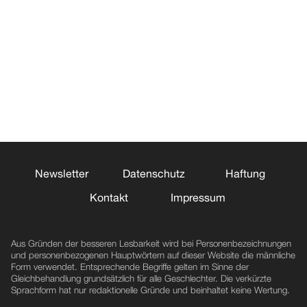
Newsletter
Datenschutz
Haftung
Kontakt
Impressum
Aus Gründen der besseren Lesbarkeit wird bei Personenbezeichnungen
und personenbezogenen Hauptwörtern auf dieser Website die männliche
Form verwendet. Entsprechende Begriffe gelten im Sinne der
Gleichbehandlung grundsätzlich für alle Geschlechter. Die verkürzte
Sprachform hat nur redaktionelle Gründe und beinhaltet keine Wertung.