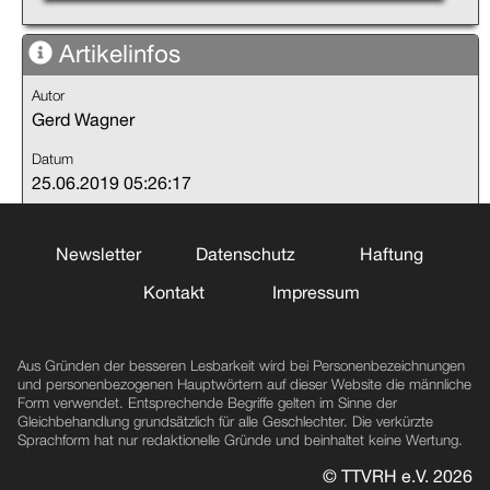
Artikelinfos
Autor
Gerd Wagner
Datum
25.06.2019 05:26:17
Bisher gelesen
208 Mal
Newsletter
Datenschutz
Haftung
Kontakt
Impressum
Aus Gründen der besseren Lesbarkeit wird bei Personenbezeichnungen
und personenbezogenen Hauptwörtern auf dieser Website die männliche
Form verwendet. Entsprechende Begriffe gelten im Sinne der
Gleichbehandlung grundsätzlich für alle Geschlechter. Die verkürzte
Sprachform hat nur redaktionelle Gründe und beinhaltet keine Wertung.
© TTVRH e.V.
2026